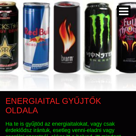
ENERGIAITAL GYŰJTŐK
OLDALA
Ha te is gyűjtöd az energiaitalokat, vagy csak
érdeklődsz irántuk, esetleg venni-eladni vagy