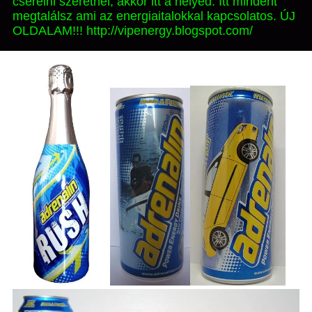
cserélni szeretnél, akkor itt a helyed. Itt mindent
megtalálsz ami az energiaitalokkal kapcsolatos. ÚJ
OLDALAM!!! http://vipenergy.blogspot.com/