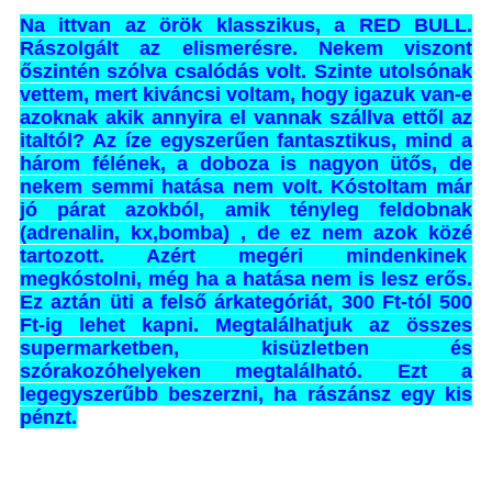
Na ittvan az örök klasszikus, a RED BULL.
Rászolgált az elismerésre. Nekem viszont
őszintén szólva csalódás volt. Szinte utolsónak
vettem, mert kiváncsi voltam, hogy igazuk van-e
azoknak akik annyira el vannak szállva ettől az
italtól? Az íze egyszerűen fantasztikus, mind a
három félének, a doboza is nagyon ütős, de
nekem semmi hatása nem volt. Kóstoltam már
jó párat azokból, amik tényleg feldobnak
(adrenalin, kx,bomba) , de ez nem azok közé
tartozott. Azért megéri mindenkinek
megkóstolni, még ha a hatása nem is lesz erős.
Ez aztán üti a felső árkategóriát, 300 Ft-tól 500
Ft-ig lehet kapni. Megtalálhatjuk az összes
supermarketben, kisüzletben és
szórakozóhelyeken megtalálható. Ezt a
legegyszerűbb beszerzni, ha rászánsz egy kis
pénzt.