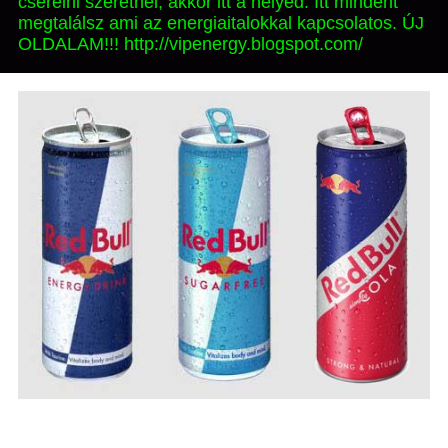
cserélni szeretnél, akkor itt a helyed. Itt mindent
megtalálsz ami az energiaitalokkal kapcsolatos. ÚJ
OLDALAM!!! http://vipenergy.blogspot.com/