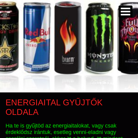
ENERGIAITAL GYŰJTŐK
OLDALA
Ha te is gyűjtöd az energiaitalokat, vagy csak
érdeklődsz irántuk, esetleg venni-eladni vagy