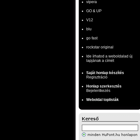
vipera
GO & UP
V12
blu
go fast
rockstar original
Ide írhatod a weboldalad új
lapjának a címét
Saját honlap készítés
Regisztráció
Honlap szerkesztés
Bejelentkezés
Weboldal toplisták