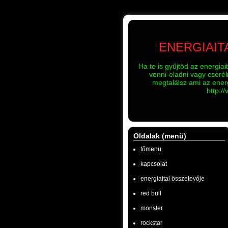
ENERGIAIT
Ha te is gyűjtöd az energiai
venni-eladni vagy cseréln
megtalálsz ami az ener
http:/
Oldalak (menü)
főmenü
kapcsolat
energiaital összetevője
red bull
monster
rockstar