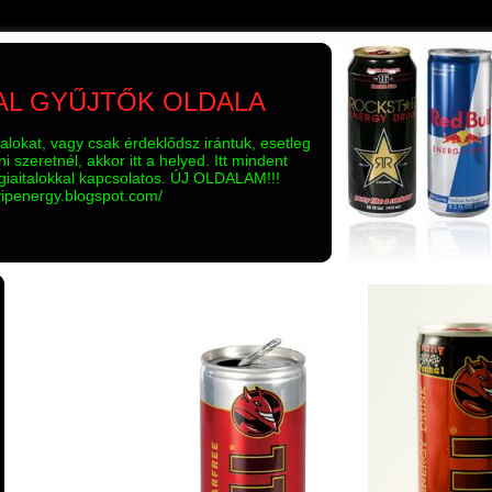
AL GYŰJTŐK OLDALA
talokat, vagy csak érdeklődsz irántuk, esetleg
i szeretnél, akkor itt a helyed. Itt mindent
giaitalokkal kapcsolatos. ÚJ OLDALAM!!!
/vipenergy.blogspot.com/