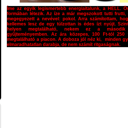
Íme az egyik legismertebb energiaitalunk, a HELL. 
formában létezik. Az íze a már megszokott tutti frutti
megegyezett a nevével: pokol. Arra számítottam, ho
kellemes lesz de egy túlzottan is édes ízt nyújt. Szi
helyen megtalálható, nekem ez a második
gyűjteményemben. Az ára közepes, 100 Ft-tól 250 fo
megtalálható a piacon. A doboza jól néz ki, minden gy
elmaradhatatlan darabja, de nem számít ritgaságnak.