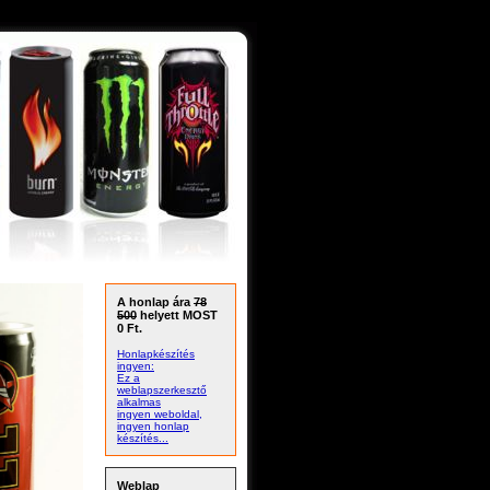
A honlap ára
78
500
helyett MOST
0 Ft.
Honlapkészítés
ingyen:
Ez a
weblapszerkesztő
alkalmas
ingyen weboldal,
ingyen honlap
készítés...
Weblap