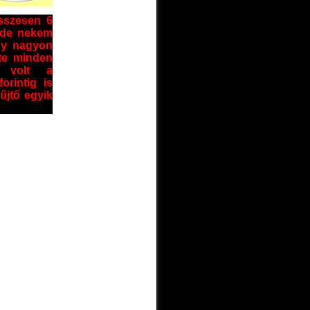
Összesen 6
, de nekem
gy nagyon
nte minden
 volt a
rintig is
űjtő egyik