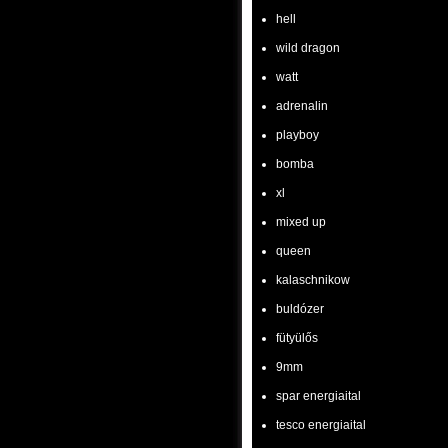
hell
wild dragon
watt
adrenalin
playboy
bomba
xl
mixed up
queen
kalaschnikow
buldózer
fütyülős
9mm
spar energiaital
tesco energiaital