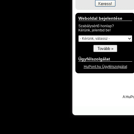
Weboldal bejelentése
Szabálysértő honlap?
Kérünk, jelentsd be!
Ügyfélszolgálat
HuPont.hu Ügyfélszolgálat
A HuPo