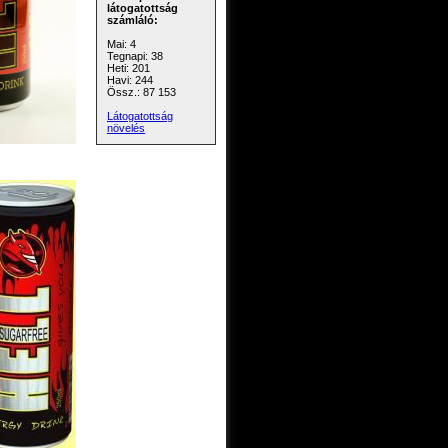
látogatottság
számláló:
Mai: 4
Tegnapi: 38
Heti: 201
Havi: 244
Össz.: 87 153
Látogatottság
növelés